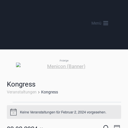
Zum
Inhalt
springen
Menü
Anzeige
Kongress
Veranstaltungen
Kongress
Veranstaltungen
Keine Veranstaltungen für Februar 2, 2024 vorgesehen.
Hinweis
für
Suche