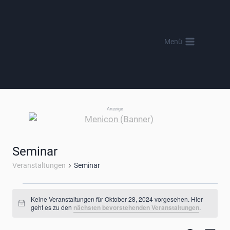
Zum
Inhalt
springen
Menü
Anzeige
Seminar
Veranstaltungen
Seminar
Veranstaltungen
Keine Veranstaltungen für Oktober 28, 2024 vorgesehen. Hier
Hinweis
geht es zu den
nächsten bevorstehenden Veranstaltungen
.
für