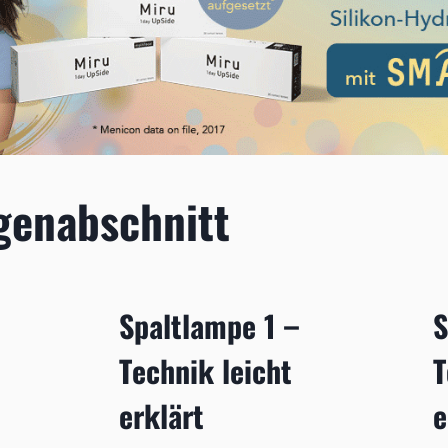
genabschnitt
Spaltlampe 1 –
S
Technik leicht
T
erklärt
e