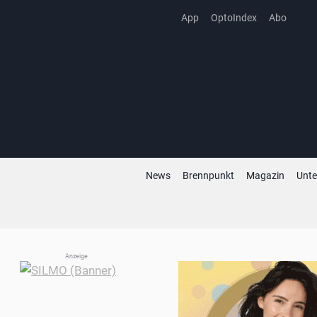
Zum
App
OptoIndex
Abo
Inhalt
springen
News
Brennpunkt
Magazin
Unt
Anzeige