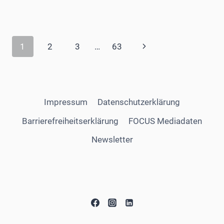
Seitennavigation
Nächste
1
2
3
…
63
Seite
Impressum
Datenschutzerklärung
Barrierefreiheitserklärung
FOCUS Mediadaten
Newsletter