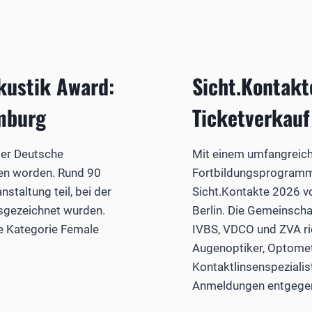
kustik Award:
Sicht.Kontakt
mburg
Ticketverkauf 
der Deutsche
Mit einem umfangreic
en worden. Rund 90
Fortbildungsprogramm 
staltung teil, bei der
Sicht.Kontakte 2026 vo
sgezeichnet wurden.
Berlin. Die Gemeinscha
e Kategorie Female
IVBS, VDCO und ZVA ri
Augenoptiker, Optomet
Kontaktlinsenspeziali
Anmeldungen entgege