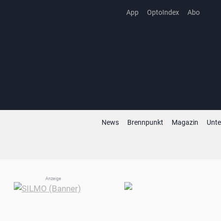
Zum
App
OptoIndex
Abo
Inhalt
springen
News
Brennpunkt
Magazin
Unt
Anzeige