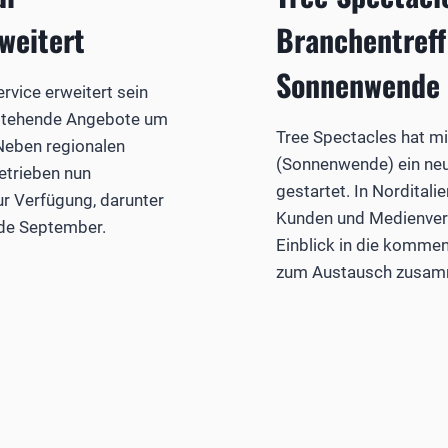
weitert
Branchentreff
Sonnenwende
ervice erweitert sein
stehende Angebote um
Tree Spectacles hat mi
Neben regionalen
(Sonnenwende) ein ne
etrieben nun
gestartet. In Norditalie
ur Verfügung, darunter
Kunden und Medienvert
nde September.
Einblick in die komme
zum Austausch zusam