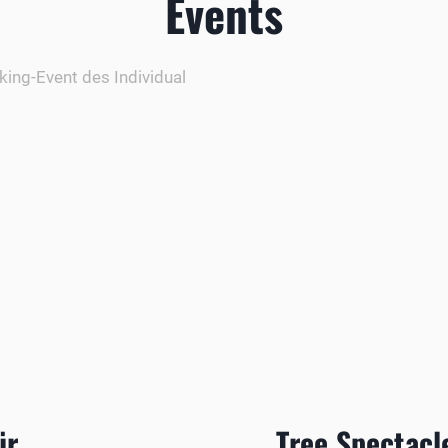
Events
ür
Tree Spectacl