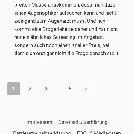
breiten Masse angekommen, dass man dazu
einen Augenoptiker aufsuchen kann und nicht
zwingend zum Augenarzt muss. Und nun
kommt eine Drogeriekette daher und hat nicht
nur ein ähnliches Screening im Angebot,
sondern auch noch einen Knaller-Preis, bei
dem sich erst gar nicht die Frage danach stellt.
Seitennavigation
Nächste
1
2
3
…
6
Seite
Impressum
Datenschutzerklärung
Barrierefreiheitserklärung
FOCUS Mediadaten