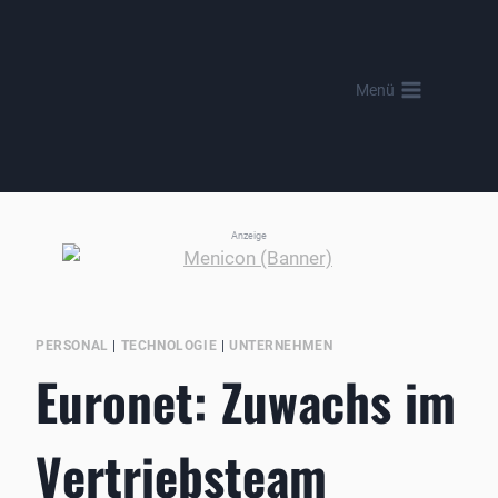
Zum
Inhalt
springen
Menü
Anzeige
PERSONAL
|
TECHNOLOGIE
|
UNTERNEHMEN
Euronet: Zuwachs im
Vertriebsteam