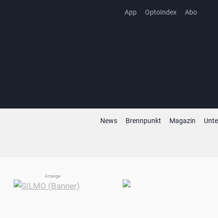
Zum
App
OptoIndex
Abo
Inhalt
springen
News
Brennpunkt
Magazin
Unt
Anzeige