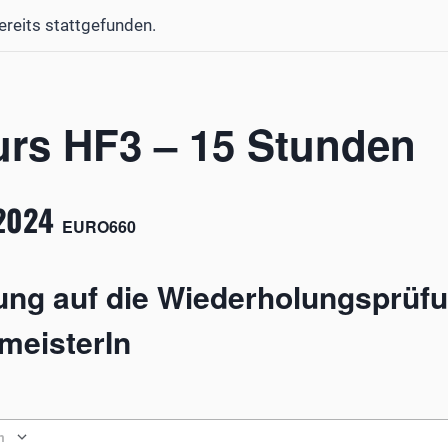
ereits stattgefunden.
urs HF3 – 15 Stunden
2024
EURO660
tung auf die Wiederholungsprüf
meisterIn
n