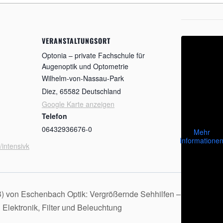
VERANSTALTUNGSORT
Optonia – private Fachschule für
Augenoptik und Optometrie
Wilhelm-von-Nassau-Park
Diez
,
65582
Deutschland
Google Karte anzeigen
Telefon
06432936676-0
Mehr
Informatione
/intensivk
B) von Eschenbach Optik: Vergrößernde Sehhilfen –
Elektronik, Filter und Beleuchtung