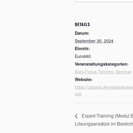
DETAILS
Datum:
September 30, 2024
Eintritt:
Euro660
Veranstaltungskategorien:
Euro-Focus Termine
,
Seminar
Website:
https://optonia.de/meisterkurse
urs/
Expert-Training (Modul 
Lösungsansätze im Bereich 