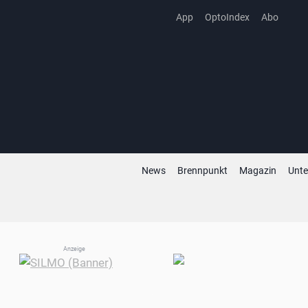
Zum
App
OptoIndex
Abo
Inhalt
springen
News
Brennpunkt
Magazin
Unt
Anzeige