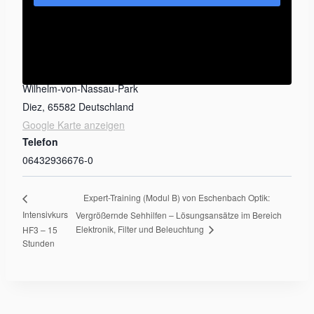
VERANSTALTUNGSORT
Optonia – private Fachschule für Augenoptik und
Optometrie
Wilhelm-von-Nassau-Park
Diez
,
65582
Deutschland
Google Karte anzeigen
Telefon
06432936676-0
Expert-Training (Modul B) von Eschenbach Optik:
Intensivkurs
Vergrößernde Sehhilfen – Lösungsansätze im Bereich
Elektronik, Filter und Beleuchtung
HF3 – 15
Stunden