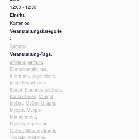
12:00 - 12:30
Eintritt:
Kostenlos
Veranstaltungskategorie
:
Seminar
Veranstaltung-Tags:
effizient
,
einfach
,
Einmalkontaktlinse
,
Informativ
,
Jugendliche
,
junge Erwachsene
,
Kinder
,
Kinderkontaktlinse
,
Kontaktlinsen
,
MiSight
,
MyDay
,
MyDay MiSight
,
Myopie
,
Myopie-
Management
,
Myopieprogression
,
Online
,
Silikonhydrogel
,
Tageskontaktlinse
,