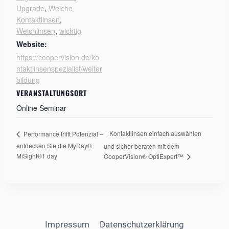
Upgrade
,
Weiche
Kontaktlinsen
,
Weichlinsen
,
wichtig
Website:
https://coopervision.de/ko
ntaktlinsenspezialist/weiter
bildung
VERANSTALTUNGSORT
Online Seminar
Kontaktlinsen einfach auswählen
Performance trifft Potenzial –
entdecken Sie die MyDay®
und sicher beraten mit dem
MiSight®1 day
CooperVision® OptiExpert™
Impressum
Datenschutzerklärung