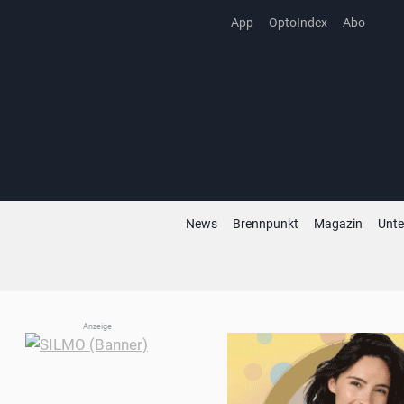
Zum
App
OptoIndex
Abo
Inhalt
springen
News
Brennpunkt
Magazin
Unt
Anzeige