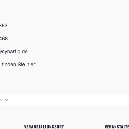
-362
-468
synartiq.de
finden Sie hier:
n
VERANSTALTUNGSORT
VERANSTALT