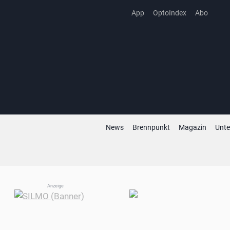
Zum
App
OptoIndex
Abo
Inhalt
springen
News
Brennpunkt
Magazin
Unt
Anzeige