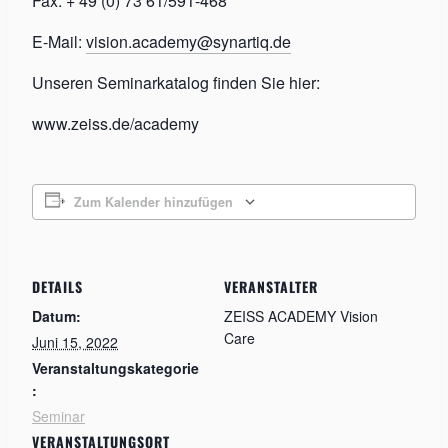
Fax: + 49 (0) 73 61/591-468
E-Mail:
vision.academy@synartiq.de
Unseren Seminarkatalog finden Sie hier:
www.zeiss.de/academy
Zum Kalender hinzufügen
DETAILS
VERANSTALTER
Datum:
ZEISS ACADEMY Vision
Care
Juni 15, 2022
Veranstaltungskategorie
:
Seminar
VERANSTALTUNGSORT