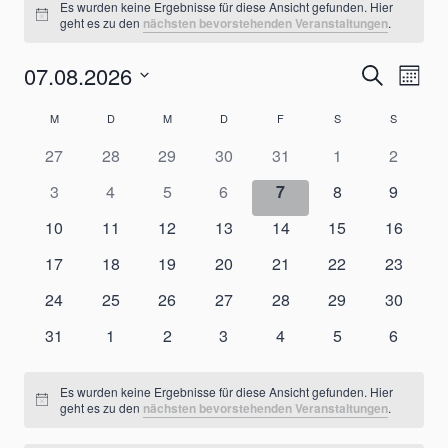
Es wurden keine Ergebnisse für diese Ansicht gefunden. Hier
Hinweis
geht es zu den
nächsten bevorstehenden Veranstaltungen
.
07.08.2026
Verans
Ver
Suche
Monat
Datum
Ans
Suche
Kalender
M
MONTAG
D
DIENSTAG
M
MITTWOCH
D
DONNERSTAG
F
FREITAG
S
SAMSTAG
S
SONNTA
wählen.
Nav
0
0
0
0
0
0
0
27
28
29
30
31
1
2
und
von
Veranstaltungen
Veranstaltungen
Veranstaltungen
Veranstaltungen
Veranstaltungen
Veranstaltungen
Veranst
0
0
0
0
0
0
0
3
4
5
6
7
8
9
Ansicht
Veranstaltungen
Veranstaltungen
Veranstaltungen
Veranstaltungen
Veranstaltungen
Veranstaltungen
Veranstaltungen
Veranst
0
0
0
0
0
0
0
10
11
12
13
14
15
16
Veranstaltungen
Veranstaltungen
Veranstaltungen
Veranstaltungen
Veranstaltungen
Veranstaltungen
Veransta
Navigat
0
0
0
0
0
0
0
17
18
19
20
21
22
23
Veranstaltungen
Veranstaltungen
Veranstaltungen
Veranstaltungen
Veranstaltungen
Veranstaltungen
Veransta
0
0
0
0
0
0
0
24
25
26
27
28
29
30
Veranstaltungen
Veranstaltungen
Veranstaltungen
Veranstaltungen
Veranstaltungen
Veranstaltungen
Veransta
0
0
0
0
0
0
0
31
1
2
3
4
5
6
Veranstaltungen
Veranstaltungen
Veranstaltungen
Veranstaltungen
Veranstaltungen
Veranstaltungen
Veranst
Es wurden keine Ergebnisse für diese Ansicht gefunden. Hier
Hinweis
geht es zu den
nächsten bevorstehenden Veranstaltungen
.