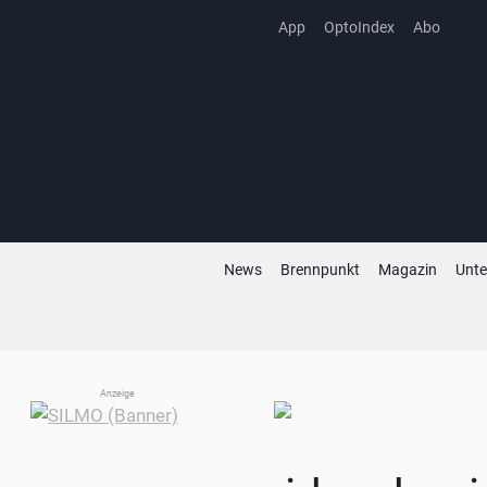
Zum
App
OptoIndex
Abo
Inhalt
springen
News
Brennpunkt
Magazin
Unt
Anzeige