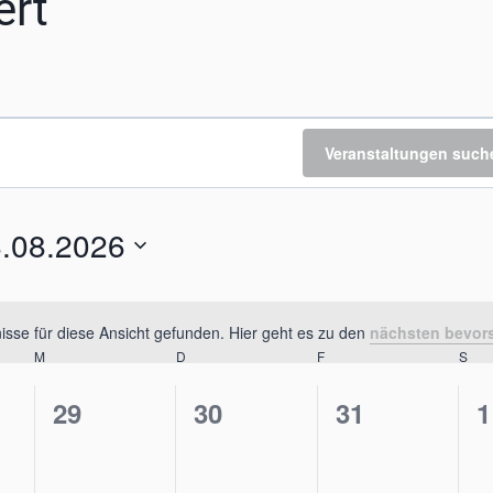
ert
Veranstaltungen such
.08.2026
um
len.
sse für diese Ansicht gefunden. Hier geht es zu den
nächsten bevor
Hinweis
M
MITTWOCH
D
DONNERSTAG
F
FREITAG
S
SA
0
0
0
0
29
30
31
1
taltungen,
Veranstaltungen,
Veranstaltungen,
Veranstaltu
V