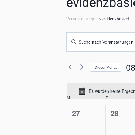
evidenzbasi
Veranstaltungen
evidenzbasiert
Veranstaltungen
Veranstaltungen
Bitte
Schlüsselwort
Suche
eingeben.
und
08
Suche
Dieser Monat
nach
Ansichten,
Dat
Veranstaltungen
wäh
Schlüsselwort.
Navigation
Es wurden keine Ergebni
Kalender
M
MONTAG
D
DIENSTAG
0
0
von
27
28
Veranstaltungen,
Verans
Veranstaltungen