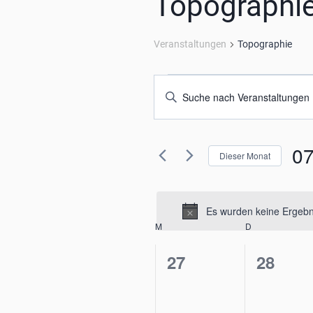
Topographi
Veranstaltungen
Topographie
Veranstaltungen
Veranstaltungen
Bitte
Schlüsselwort
Suche
eingeben.
und
07
Suche
Dieser Monat
nach
Ansichten,
Dat
Veranstaltungen
wäh
Schlüsselwort.
Navigation
Es wurden keine Ergebni
Kalender
M
MONTAG
D
DIENSTAG
0
0
von
27
28
Veranstaltungen,
Verans
Veranstaltungen