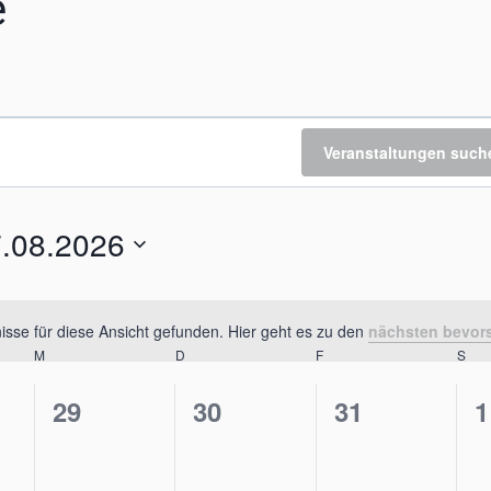
e
Veranstaltungen such
.08.2026
um
len.
sse für diese Ansicht gefunden. Hier geht es zu den
nächsten bevor
Hinweis
M
MITTWOCH
D
DONNERSTAG
F
FREITAG
S
SA
0
0
0
0
29
30
31
1
taltungen,
Veranstaltungen,
Veranstaltungen,
Veranstaltu
V