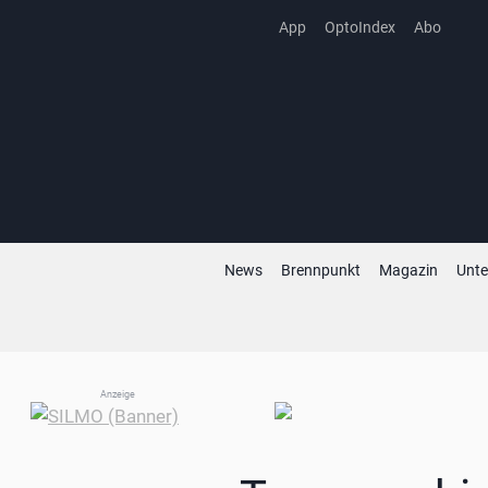
Zum
App
OptoIndex
Abo
Inhalt
springen
News
Brennpunkt
Magazin
Unt
Anzeige