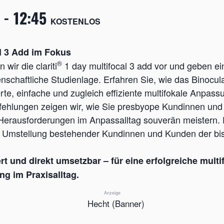
-
12:45
KOSTENLOS
l 3 Add im Fokus
®
 wir die clariti
1 day multifocal 3 add vor und geben ei
nschaftliche Studienlage. Erfahren Sie, wie das Binocul
erte, einfache und zugleich effiziente multifokale Anpass
fehlungen zeigen wir, wie Sie presbyope Kundinnen und
Herausforderungen im Anpassalltag souverän meistern. 
ur Umstellung bestehender Kundinnen und Kunden der bish
t und direkt umsetzbar – für eine erfolgreiche multi
g im Praxisalltag.
Anzeige