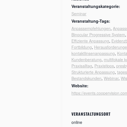
Veranstaltungskategorie:
Seminar
Veranstaltung-Tags:
Anpass­empfehlungen
,
Anpasss
Binocular Progressive System
Effiziente Anpassung
,
Evidenz
Fortbildung
,
Herausforderunge
kontaktlinsenanpassung
,
Konta
Kundenberatung
,
multifokale k
Praxisalltag
,
Praxistipps
,
presb
Strukturierte Anpassung
,
tages
Bestandskunden
,
Webinar
,
Wis
Website:
https://events.coopervision.c
VERANSTALTUNGSORT
online