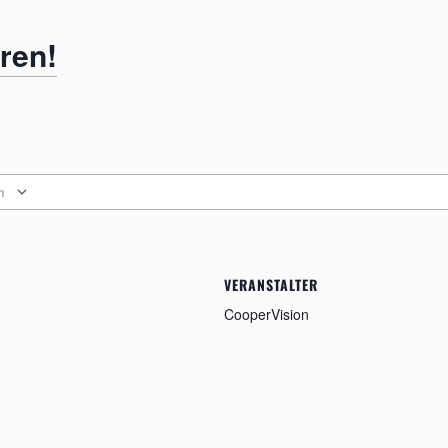
eren!
n
VERANSTALTER
CooperVision