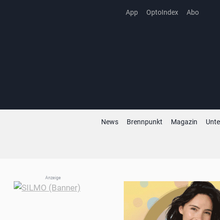
Zum
App
OptoIndex
Abo
Inhalt
springen
News
Brennpunkt
Magazin
Unt
Anzeige