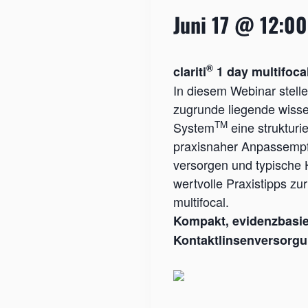
Juni 17 @ 12:00
®
clariti
1 day multifoca
In diesem Webinar stellen
zugrunde liegende wisse
TM
System
eine strukturi
praxisnaher Anpass­emp
versorgen und typische 
wertvolle Praxistipps z
multifocal.
Kompakt, evidenzbasier
Kontaktlinsenversorgun