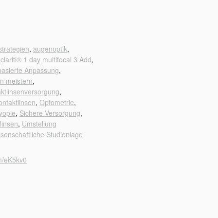
trategien
,
augenoptik
,
,
clariti® 1 day multifocal 3 Add
,
basierte Anpassung
,
n meistern
,
ktlinsenversorgung
,
ontaktlinsen
,
Optometrie
,
yopie
,
Sichere Versorgung
,
linsen
,
Umstellung
senschaftliche Studienlage
om/eK5kv0