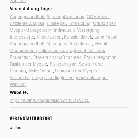
Seminar
Veranstaltung-Tags:
Augengesundheit
,
Augenoptiker:innen
,
COE-Punkt
,
Effiziente Analyse
,
Einsteiger
,
Fortbildung
,
Grundlagen
Myopie-Management
,
Individuelle Versorgung
,
Interessierte
,
Kinderaugen
,
Kurzsichtigkeit
,
Langfristige
Augengesundheit
,
Management-Optionen
,
Myopie-
Management
,
online-seminar
,
Optometrist:innen
,
Prävention
,
Präventionsmaßnahmen
,
Praxisintegration
,
Risiken der Myopie
,
Risikoanalyse
,
Strukturierte
Planung
,
SwissOptom
,
Ursachen der Myopie
,
Vermeidung myopiebedingter Folgeerkrankungen
,
Webinar
Website:
https://events.coopervision.com/QYVNq5
VERANSTALTUNGSORT
online