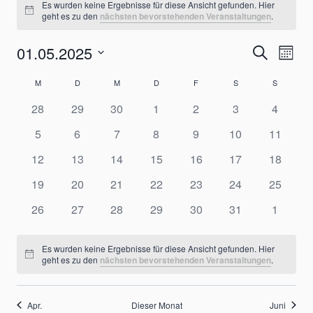
Es wurden keine Ergebnisse für diese Ansicht gefunden. Hier
Hinweis
geht es zu den
nächsten bevorstehenden Veranstaltungen
.
01.05.2025
Verans
Ver
Suche
Monat
Datum
Ans
Suche
Kalender
M
MONTAG
D
DIENSTAG
M
MITTWOCH
D
DONNERSTAG
F
FREITAG
S
SAMSTAG
S
SONNTA
wählen.
Nav
0
0
0
0
0
0
0
28
29
30
1
2
3
4
und
von
Veranstaltungen
Veranstaltungen
Veranstaltungen
Veranstaltungen
Veranstaltungen
Veranstaltungen
Veranst
0
0
0
0
0
0
0
5
6
7
8
9
10
11
Ansicht
Veranstaltungen
Veranstaltungen
Veranstaltungen
Veranstaltungen
Veranstaltungen
Veranstaltungen
Veranstaltungen
Veransta
0
0
0
0
0
0
0
12
13
14
15
16
17
18
Veranstaltungen
Veranstaltungen
Veranstaltungen
Veranstaltungen
Veranstaltungen
Veranstaltungen
Veransta
Navigat
0
0
0
0
0
0
0
19
20
21
22
23
24
25
Veranstaltungen
Veranstaltungen
Veranstaltungen
Veranstaltungen
Veranstaltungen
Veranstaltungen
Veransta
0
0
0
0
0
0
0
26
27
28
29
30
31
1
Veranstaltungen
Veranstaltungen
Veranstaltungen
Veranstaltungen
Veranstaltungen
Veranstaltungen
Veranst
Es wurden keine Ergebnisse für diese Ansicht gefunden. Hier
Hinweis
geht es zu den
nächsten bevorstehenden Veranstaltungen
.
Apr.
Dieser Monat
Juni