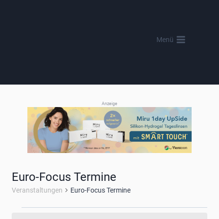
Zum
Inhalt
springen
Menü
Anzeige
Euro-Focus Termine
Veranstaltungen
Euro-Focus Termine
Veranstaltungen