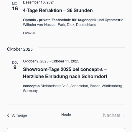
Dezember 16, 2024
MO.
16
4-Tage Refraktion – 36 Stunden
Optonia - private Fachschule für Augenoptik und Optometrie
Wilhelm-von-Nassau-Park, Diez, Deutschland
Euro720
Oktober 2025
Oktober 9, 2025
-
Oktober 11, 2025
DO.
9
Showroom-Tage 2025 bei concept-s –
Herzliche Einladung nach Schorndorf
concept-s
Steinbeisstraße 8, Schorndorf, Baden-Württemberg,
Germany
Heute
Nächste
Veranstaltungen
Vorherige
Veransta