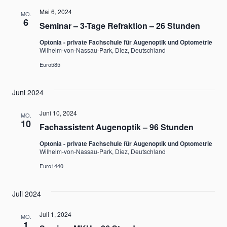
Nav
und
Mai 6, 2024
MO.
6
Seminar – 3-Tage Refraktion – 26 Stunden
Ansicht
Optonia - private Fachschule für Augenoptik und Optometrie
Wilhelm-von-Nassau-Park, Diez, Deutschland
Navigat
Euro585
Juni 2024
Juni 10, 2024
MO.
10
Fachassistent Augenoptik – 96 Stunden
Optonia - private Fachschule für Augenoptik und Optometrie
Wilhelm-von-Nassau-Park, Diez, Deutschland
Euro1440
Juli 2024
Juli 1, 2024
MO.
1