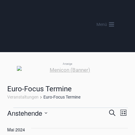
Zum
Inhalt
springen
Menü
Anzeige
Euro-Focus Termine
Veranstaltungen
Euro-Focus Termine
Veranstaltungen
Anstehende
Verans
Ver
Suche
Liste
Datum
Ans
Suche
wählen.
Mai 2024