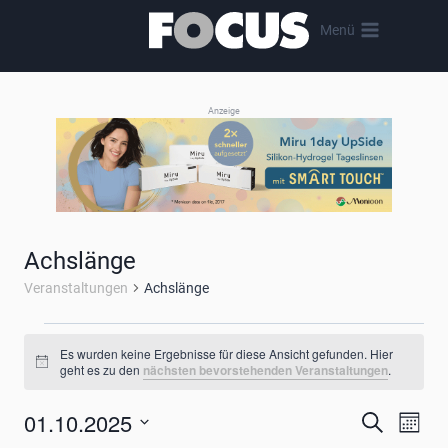
Zum
Menü
Inhalt
springen
Anzeige
Achslänge
Veranstaltungen
Achslänge
Veranstaltungen
Es wurden keine Ergebnisse für diese Ansicht gefunden. Hier
Hinweis
geht es zu den
nächsten bevorstehenden Veranstaltungen
.
01.10.2025
Verans
Ver
Suche
Monat