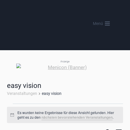
Zum
Inhalt
springen
Menü
Anzeige
easy vision
Veranstaltungen
easy vision
Veranstaltungen
Es wurden keine Ergebnisse für diese Ansicht gefunden. Hier
Hinweis
geht es zu den
nächsten bevorstehenden Veranstaltungen
.