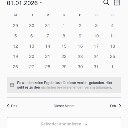
01.01.2026
Verans
Ver
Suche
Monat
Datum
Ans
Suche
Kalender
M
MONTAG
D
DIENSTAG
M
MITTWOCH
D
DONNERSTAG
F
FREITAG
S
SAMSTAG
S
SONNTA
wählen.
Nav
0
0
0
0
0
0
0
29
30
31
1
2
3
4
und
von
Veranstaltungen
Veranstaltungen
Veranstaltungen
Veranstaltungen
Veranstaltungen
Veranstaltungen
Veranst
0
0
0
0
0
0
0
5
6
7
8
9
10
11
Ansicht
Veranstaltungen
Veranstaltungen
Veranstaltungen
Veranstaltungen
Veranstaltungen
Veranstaltungen
Veranstaltungen
Veransta
0
0
0
0
0
0
0
12
13
14
15
16
17
18
Veranstaltungen
Veranstaltungen
Veranstaltungen
Veranstaltungen
Veranstaltungen
Veranstaltungen
Veransta
Navigat
0
0
0
0
0
0
0
19
20
21
22
23
24
25
Veranstaltungen
Veranstaltungen
Veranstaltungen
Veranstaltungen
Veranstaltungen
Veranstaltungen
Veransta
0
0
0
0
0
0
0
26
27
28
29
30
31
1
Veranstaltungen
Veranstaltungen
Veranstaltungen
Veranstaltungen
Veranstaltungen
Veranstaltungen
Veranst
Es wurden keine Ergebnisse für diese Ansicht gefunden. Hier
Hinweis
geht es zu den
nächsten bevorstehenden Veranstaltungen
.
Dez.
Dieser Monat
Feb.
Kalender abonnieren