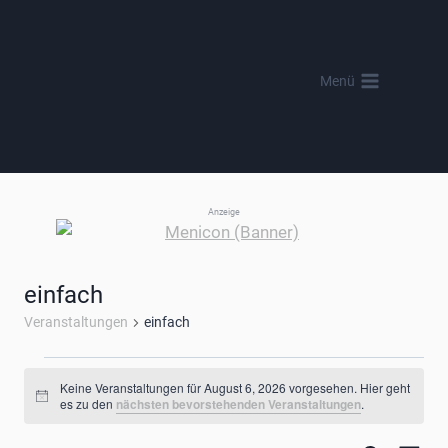
Zum
Inhalt
springen
Menü
Anzeige
einfach
Veranstaltungen
einfach
Veranstaltungen
Keine Veranstaltungen für August 6, 2026 vorgesehen. Hier geht
Hinweis
es zu den
nächsten bevorstehenden Veranstaltungen
.
für