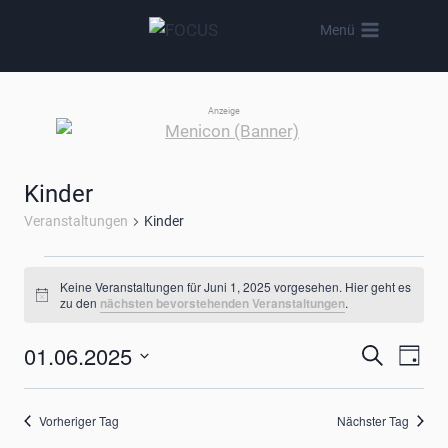
Zum
Menü
Inhalt
springen
Anzeige
Kinder
Veranstaltungen
Kinder
Veranstaltungen
Keine Veranstaltungen für Juni 1, 2025 vorgesehen. Hier geht es
Hinweis
zu den
nächsten bevorstehenden Veranstaltungen
.
für
01.06.2025
Verans
Ver
Suche
Juni
Tag
Datum
Ans
Suche
1,
wählen.
Vorheriger Tag
Nächster Tag
Nav