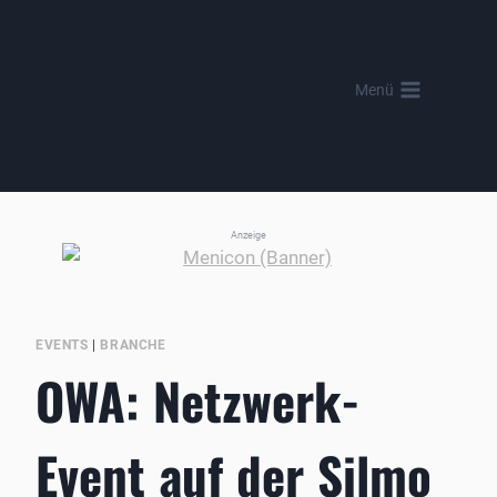
Zum
Inhalt
springen
Menü
Anzeige
EVENTS
|
BRANCHE
OWA: Netzwerk-
Event auf der Silmo