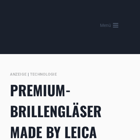
Zum
Inhalt
springen
Menü
ANZEIGE
|
TECHNOLOGIE
PREMIUM-
BRILLENGLÄSER
MADE BY LEICA