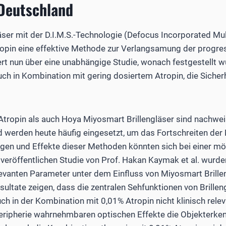
 Deutschland
ser mit der D.I.M.S.-Technologie (Defocus Incorporated Mu
tropin eine effektive Methode zur Verlangsamung der progr
ert nun über eine unabhängige Studie, wonach festgestellt 
 auch in Kombination mit gering dosiertem Atropin, die Siche
Atropin als auch Hoya Miyosmart Brillengläser sind nachwei
erden heute häufig eingesetzt, um das Fortschreiten der
ngen und Effekte dieser Methoden könnten sich bei einer m
h veröffentlichen Studie von Prof. Hakan Kaymak et al. wurd
levanten Parameter unter dem Einfluss von Miyosmart Brill
sultate zeigen, dass die zentralen Sehfunktionen von Brilleng
uch in der Kombination mit 0,01% Atropin nicht klinisch rel
 Peripherie wahrnehmbaren optischen Effekte die Objekterken