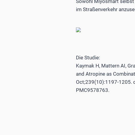
Sowohl Miyosmart selbst 
im Straßenverkehr anzuse
Die Studie:
Kaymak H, Mattern AI, Gra
and Atropine as Combinat
Oct;239(10):1197-1205. 
PMC9578763.