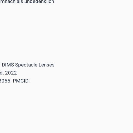
emnach als unbedenklich
of DIMS Spectacle Lenses
kd. 2022
8055; PMCID: