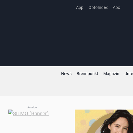
Zum
App
OptoIndex
Abo
Inhalt
springen
News
Brennpunkt
Magazin
Unt
Anzeige