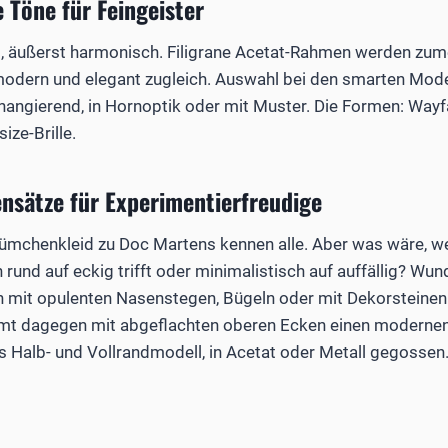
e Töne für Feingeister
ig, äußerst harmonisch. Filigrane Acetat-Rahmen werden zu
odern und elegant zugleich. Auswahl bei den smarten Modell
changierend, in Hornoptik oder mit Muster. Die Formen: Wayf
ize-Brille.
ensätze für Experimentierfreudige
Blümchenkleid zu Doc Martens kennen alle. Aber was wäre, wen
rund auf eckig trifft oder minimalistisch auf auffällig? Wu
n mit opulenten Nasenstegen, Bügeln oder mit Dekorsteinen v
mt dagegen mit abgeflachten oberen Ecken einen modernen 
s Halb- und Vollrandmodell, in Acetat oder Metall gegossen