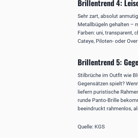
Brillentrend 4: Leis
Sehr zart, absolut anmut
Metallbügeln gehalten – m
Farben: uni, transparent, 
Cateye, Piloten- oder Overs
Brillentrend 5: Geg
Stilbrüche im Outfit wie 
Gegensätzen spielt? Wenn 
liefern puristische Rahme
runde Panto-Brille bekom
beeindruckt rahmenlos, al
Quelle: KGS