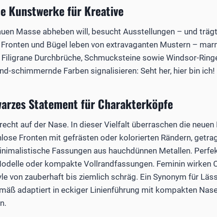
ine Kunstwerke für Kreative
uen Masse abheben will, besucht Ausstellungen – und trägt 
Fronten und Bügel leben von extravaganten Mustern – marmori
. Filigrane Durchbrüche, Schmucksteine sowie Windsor-Rin
nd-schimmernde Farben signalisieren: Seht her, hier bin ich!
warzes Statement für Charakterköpfe
recht auf der Nase. In dieser Vielfalt überraschen die neuen
lose Fronten mit gefrästen oder kolorierten Rändern, getr
nimalistische Fassungen aus hauchdünnen Metallen. Perfek
 Modelle oder kompakte Vollrandfassungen. Feminin wirken 
yle von zauberhaft bis ziemlich schräg. Ein Synonym für Lässi
emäß adaptiert in eckiger Linienführung mit kompakten Nase
en.