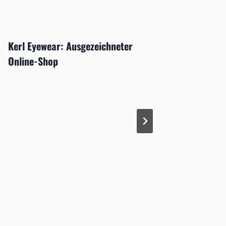
Kerl Eyewear: Ausgezeichneter
Opti 2
Online-Shop
Ausstel