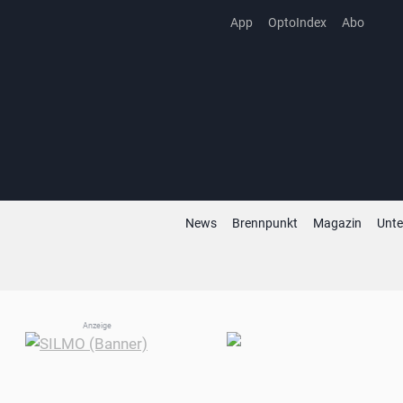
Zum
App
OptoIndex
Abo
Inhalt
springen
News
Brennpunkt
Magazin
Unt
Anzeige