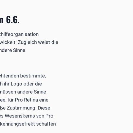
m 6.6.
hilfeorganisation
ickelt. Zugleich weist die
andere Sinne
chtenden bestimmte,
h ihr Logo oder die
 müssen andere Sinne
e, für Pro Retina eine
roße Zustimmung. Diese
des Wesenskerns von Pro
erkennungseffekt schaffen