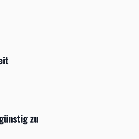
eit
günstig zu