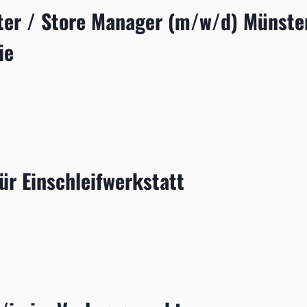
er / Store Manager (m/w/d) Münste
ie
EISTER
ür Einschleifwerkstatt
ÄMIE
N)
STATT