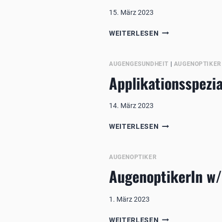
15. März 2023
AUGENOPTIKFAC
WEITERLESEN
IN
MITTELDEUTSCH
GROSSSTADT G
AUGENGESUNDHEIT
|
AUGENOPTIKER
ÜNSTIG Z
Applikationsspezia
U V
ERKAUFEN
14. März 2023
APPLIKATIONSSP
WEITERLESEN
(W/M/D)
FÜR
FOLGENDES
AUGENOPTIKER
GEBIET:
AugenoptikerIn w/
PLZ
0,1,2,3
1. März 2023
AUGENOPTIKERIN
WEITERLESEN