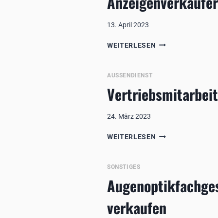
Anzeigenverkäufer
13. April 2023
ANZEIGENVERKÄU
WEITERLESEN
IM
VERLAG
GESUCHT
AUSSENDIENST
Vertriebsmitarbei
24. März 2023
VERTRIEBSMITARB
WEITERLESEN
IM
AUSSENDIENST D
EUTSCHLANDWEI
SONSTIGES
Augenoptikfachges
verkaufen