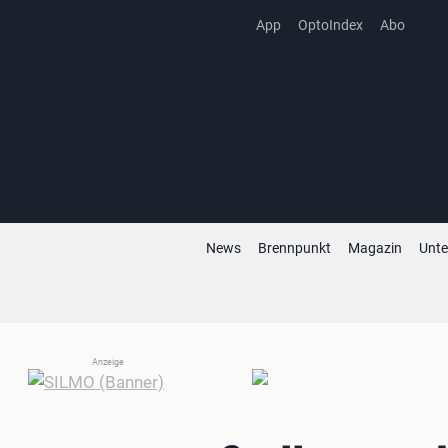
Zum
App
OptoIndex
Abo
Inhalt
springen
News
Brennpunkt
Magazin
Unt
Anzeige