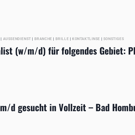
HGESCHÄFT
ER
|
AUSSENDIENST
|
BRANCHE
|
BRILLE
|
KONTAKTLINSE
|
SONSTIGES
list (w/m/d) für folgendes Gebiet: PL
EZIALIST
m/d gesucht in Vollzeit – Bad Homb