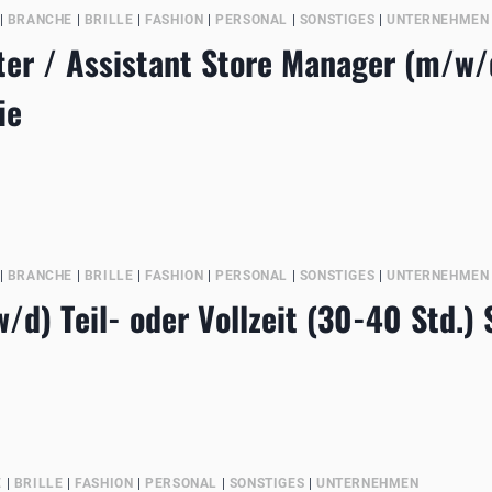
|
BRANCHE
|
BRILLE
|
FASHION
|
PERSONAL
|
SONSTIGES
|
UNTERNEHMEN
er / Assistant Store Manager (m/w/d
ie
EISTER
|
BRANCHE
|
BRILLE
|
FASHION
|
PERSONAL
|
SONSTIGES
|
UNTERNEHMEN
d) Teil- oder Vollzeit (30-40 Std.)
ÄMIE
E
|
BRILLE
|
FASHION
|
PERSONAL
|
SONSTIGES
|
UNTERNEHMEN