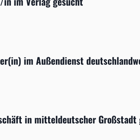
/in im Verlag gesucht
FER/IN
ter(in) im Außendienst deutschlandw
EITER(IN)
T
chäft in mitteldeutscher Großstadt 