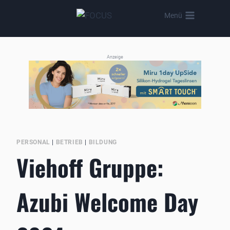
Zum
Menü
Inhalt
springen
Anzeige
PERSONAL
|
BETRIEB
|
BILDUNG
Viehoff Gruppe:
Azubi Welcome Day