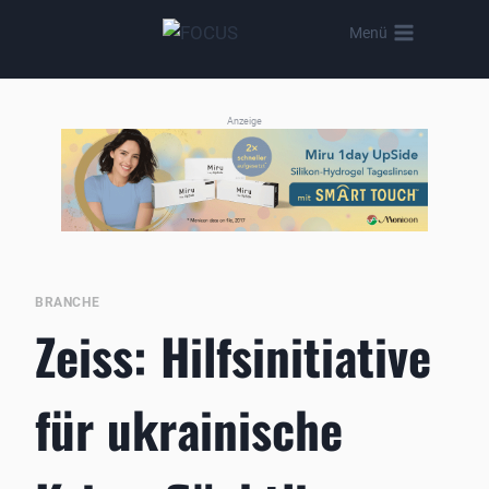
Zum
Menü
Inhalt
springen
Anzeige
BRANCHE
Zeiss: Hilfsinitiative
für ukrainische