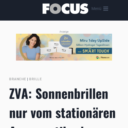
Zum
Menü
Inhalt
springen
Anzeige
BRANCHE
|
BRILLE
ZVA: Sonnenbrillen
nur vom stationären