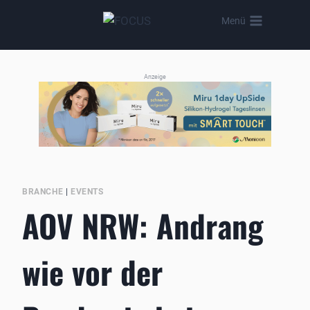
Zum
Menü
Inhalt
springen
Anzeige
BRANCHE
|
EVENTS
AOV NRW: Andrang
wie vor der