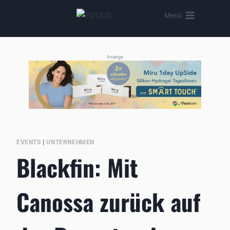
Zum
Menü
Inhalt
springen
Anzeige
EVENTS
|
UNTERNEHMEN
Blackfin: Mit
Canossa zurück auf