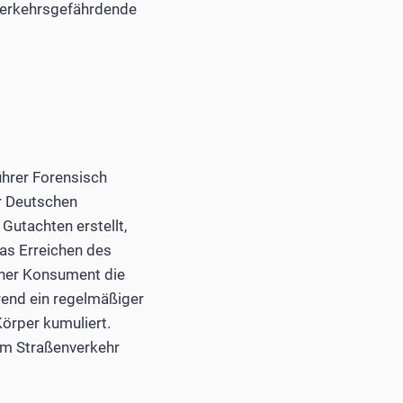
 verkehrsgefährdende
hrer Forensisch
r Deutschen
Gutachten erstellt,
das Erreichen des
cher Konsument die
rend ein regelmäßiger
örper kumuliert.
im Straßenverkehr