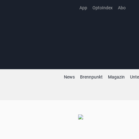
Zum
App
OptoIndex
Abo
Inhalt
springen
News
Brennpunkt
Magazin
Unt