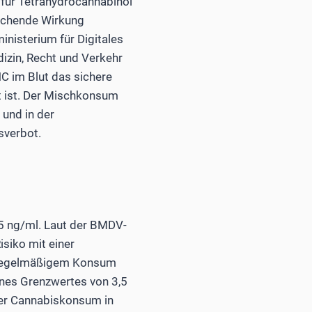
 für Tetrahydrocannabinol
uschende Wirkung
nisterium für Digitales
izin, Recht und Verkehr
HC im Blut das sichere
t ist. Der Mischkonsum
 und in der
sverbot.
,5 ng/ml. Laut der BMDV-
siko mit einer
ei regelmäßigem Konsum
nes Grenzwertes von 3,5
der Cannabiskonsum in