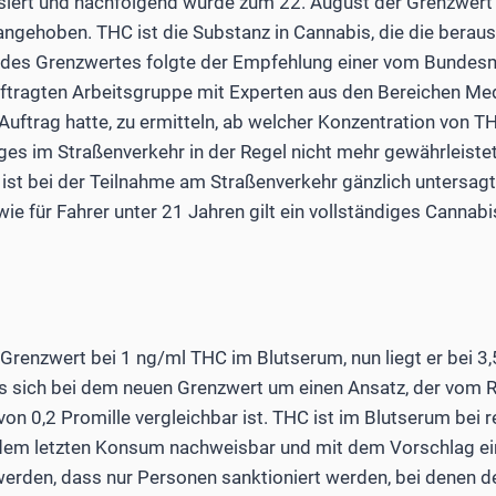
isiert und nachfolgend wurde zum 22. August der Grenzwert
angehoben. THC ist die Substanz in Cannabis, die die bera
 des Grenzwertes folgte der Empfehlung einer vom Bundesmi
tragten Arbeitsgruppe mit Experten aus den Bereichen Med
 Auftrag hatte, zu ermitteln, ab welcher Konzentration von T
ges im Straßenverkehr in der Regel nicht mehr gewährleiste
ist bei der Teilnahme am Straßenverkehr gänzlich untersagt
ie für Fahrer unter 21 Jahren gilt ein vollständiges Cannabi
Grenzwert bei 1 ng/ml THC im Blutserum, nun liegt er bei 3
 sich bei dem neuen Grenzwert um einen Ansatz, der vom Ri
von 0,2 Promille vergleichbar ist. THC ist im Blutserum b
dem letzten Konsum nachweisbar und mit dem Vorschlag ei
werden, dass nur Personen sanktioniert werden, bei denen 