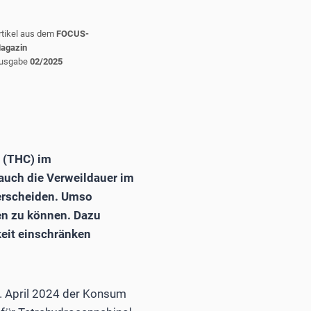
rtikel aus dem
FOCUS-
agazin
usgabe
02/2025
l (THC) im
auch die Verweildauer im
erscheiden. Umso
zen zu können. Dazu
keit einschränken
. April 2024 der Konsum