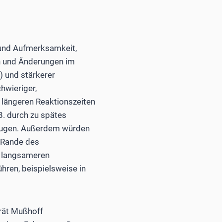
 und Aufmerksamkeit,
n und Änderungen im
 und stärkerer
hwieriger,
 längeren Reaktionszeiten
B. durch zu spätes
eugen. Außerdem würden
 Rande des
r langsameren
hren, beispielsweise in
 rät Mußhoff