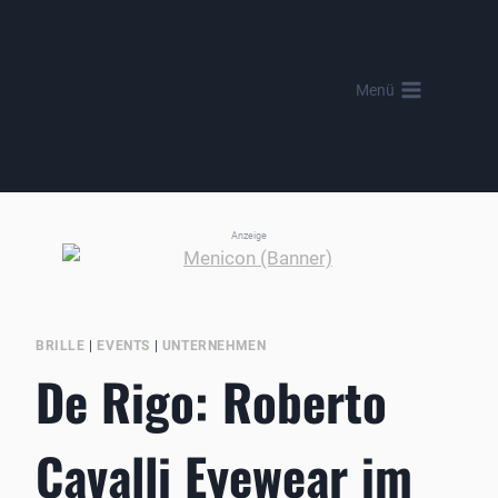
Zum
Inhalt
springen
Menü
Anzeige
BRILLE
|
EVENTS
|
UNTERNEHMEN
De Rigo: Roberto
Cavalli Eyewear im