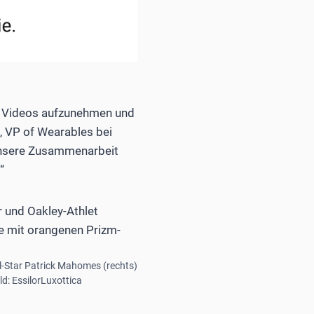
n, Videos aufzunehmen und
l, VP of Wearables bei
, unsere Zusammenarbeit
“
l-Star Patrick Mahomes (rechts)
d: EssilorLuxottica