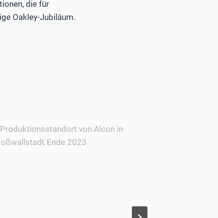
onen, die für
rige Oakley-Jubiläum.
Optisw
den S