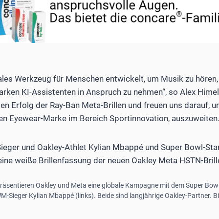
deales Werkzeug für Menschen entwickelt, um Musik zu höre
starken KI-Assistenten in Anspruch zu nehmen“, so Alex Hime
 den Erfolg der Ray-Ban Meta-Brillen und freuen uns darauf
ten Eyewear-Marke im Bereich Sportinnovation, auszuweiten.
präsentieren Oakley und Meta eine globale Kampagne mit dem Super Bow
-Sieger Kylian Mbappé (links). Beide sind langjährige Oakley-Partner. Bil