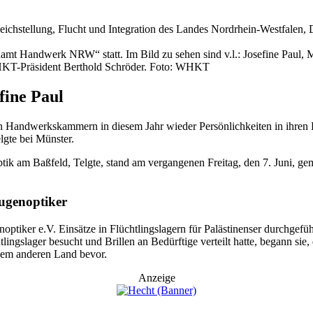
mt Handwerk NRW“ statt. Im Bild zu sehen sind v.l.: Josefine Paul, Mi
HKT-Präsident Berthold Schröder. Foto: WHKT
fine Paul
ndwerkskammern in diesem Jahr wieder Persönlichkeiten in ihren Bezi
gte bei Münster.
ik am Baßfeld, Telgte, stand am vergangenen Freitag, den 7. Juni, g
ugenoptiker
iker e.V. Einsätze in Flüchtlingslagern für Palästinenser durchgeführ
ingslager besucht und Brillen an Bedürftige verteilt hatte, begann sie
inem anderen Land bevor.
Anzeige