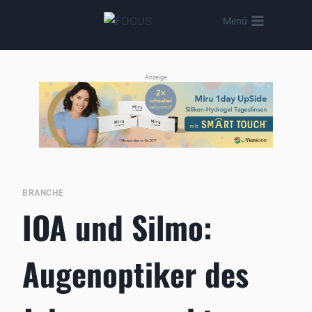
Zum
Menü
Inhalt
springen
Anzeige
BRANCHE
IOA und Silmo:
Augenoptiker des