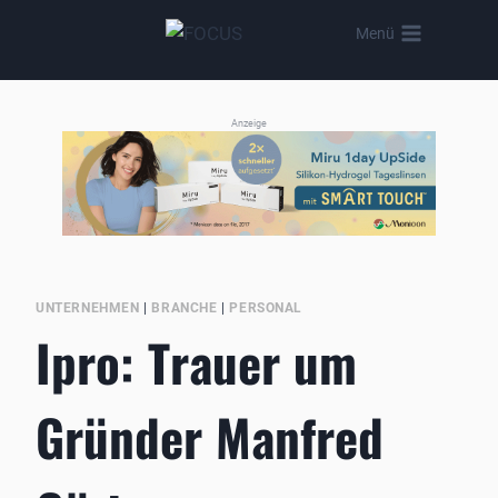
Zum
Menü
Inhalt
springen
Anzeige
UNTERNEHMEN
|
BRANCHE
|
PERSONAL
Ipro: Trauer um
Gründer Manfred