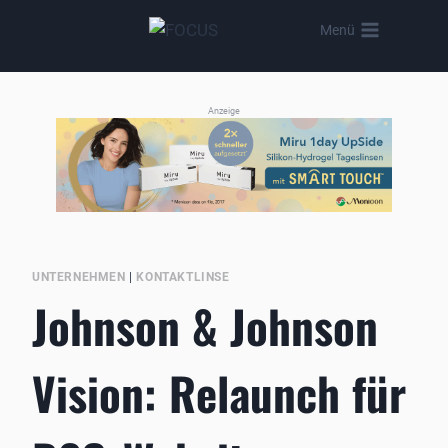
Zum
Menü
Inhalt
springen
Anzeige
UNTERNEHMEN
|
KONTAKTLINSE
Johnson & Johnson
Vision: Relaunch für