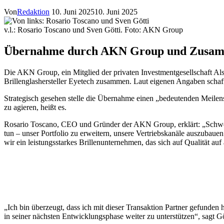
Von
Redaktion
10. Juni 2025
10. Juni 2025
v.l.: Rosario Toscano und Sven Götti. Foto: AKN Group
Übernahme durch AKN Group und Zusammen
Die AKN Group, ein Mitglied der privaten Investmentgesellschaft A
Brillenglashersteller Eyetech zusammen. Laut eigenen Angaben schaf
Strategisch gesehen stelle die Übernahme einen „bedeutenden Meilen
zu agieren, heißt es.
Rosario Toscano, CEO und Gründer der AKN Group, erklärt: „Schweiz. 
tun – unser Portfolio zu erweitern, unsere Vertriebskanäle auszuba
wir ein leistungsstarkes Brillenunternehmen, das sich auf Qualität au
„Ich bin überzeugt, dass ich mit dieser Transaktion Partner gefunde
in seiner nächsten Entwicklungsphase weiter zu unterstützen“, sagt G