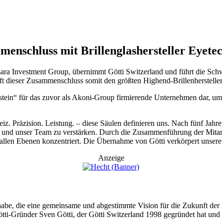
schluss mit Brillenglashersteller Eyete
lsara Investment Group, übernimmt Götti Switzerland und führt die Sc
ft dieser Zusammenschluss somit den größten Highend-Brillenherstelle
stein“ für das zuvor als Akoni-Group firmierende Unternehmen dar, um
Präzision. Leistung. – diese Säulen definieren uns. Nach fünf Jahren 
uen und unser Team zu verstärken. Durch die Zusammenführung der Mita
f allen Ebenen konzentriert. Die Übernahme von Götti verkörpert unsere
Anzeige
n habe, die eine gemeinsame und abgestimmte Vision für die Zukunft der
ötti-Gründer Sven Götti, der Götti Switzerland 1998 gegründet hat und