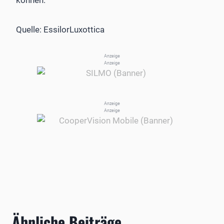
können.
Quelle: EssilorLuxottica
Anzeige
Anzeige
Anzeige
Anzeige
Ähnliche Beiträge