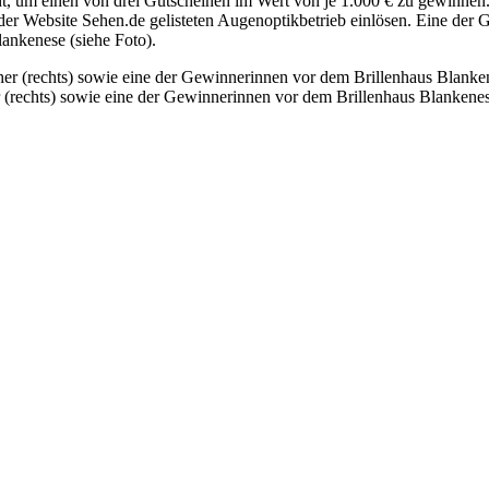
t, um einen von drei Gutscheinen im Wert von je 1.000 € zu gewinnen
Website Sehen.de gelisteten Augenoptikbetrieb einlösen. Eine der Gew
ankenese (siehe Foto).
r (rechts) sowie eine der Gewinnerinnen vor dem Brillenhaus Blanken