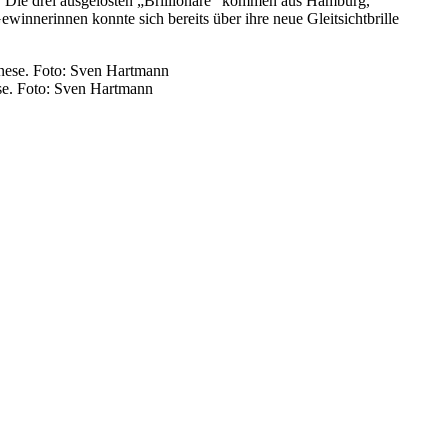
. Die drei ausgelosten „Brillionäre“ kommen aus Hamburg,
innerinnen konnte sich bereits über ihre neue Gleitsichtbrille
ese. Foto: Sven Hartmann