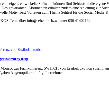
 eine eigens entwickelte Software können fünf Sehtests in die eigen
wei Designvarianten. Abonnenten erhalten zudem eine Anleitung zur S
olle Motiv-Text-Vorlagen zum Thema Sehtest für die Social-Media-Ka
 KGS-Team über info@sehen.de bzw. unter 030 41402164.
genversorgung
n Monaco zur Fachkonferenz SWITCH von EssilorLuxottica zusammen. I
fgaben Augenoptiker künftig übernehmen.