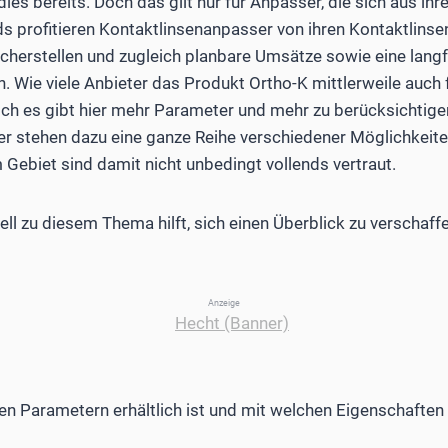
ies bereits. Doch das gilt nur für Anpasser, die sich aus ih
s profitieren Kontaktlinsenanpasser von ihren Kontaktlins
cherstellen und zugleich planbare Umsätze sowie eine langf
. Wie viele Anbieter das Produkt Ortho-K mittlerweile auc
och es gibt hier mehr Parameter und mehr zu berücksichtigen
r stehen dazu eine ganze Reihe verschiedener Möglichkeite
 Gebiet sind damit nicht unbedingt vollends vertraut.
ll zu diesem Thema hilft, sich einen Überblick zu verschaff
Anzeige
n Parametern erhältlich ist und mit welchen Eigenschaften e