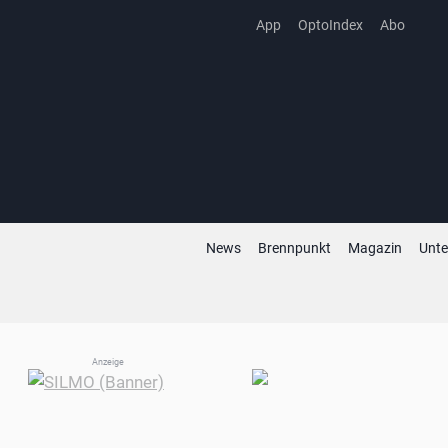
Zum
App
OptoIndex
Abo
Inhalt
springen
News
Brennpunkt
Magazin
Unt
Anzeige