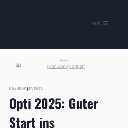
Zum
Inhalt
springen
Menü
Anzeige
BRANCHE
|
EVENTS
Opti 2025: Guter
Start ins