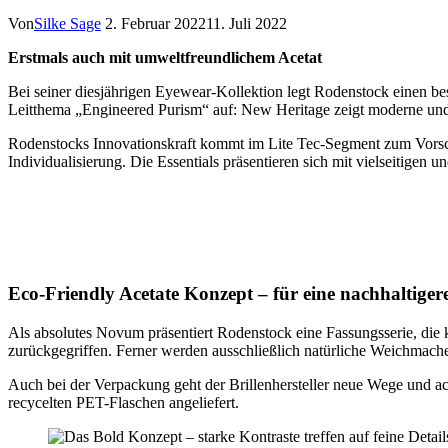
Von
Silke Sage
2. Februar 2022
11. Juli 2022
Erstmals auch mit umweltfreundlichem Acetat
Bei seiner diesjährigen Eyewear-Kollektion legt Rodenstock einen be
Leitthema „Engineered Purism“ auf: New Heritage zeigt moderne und
Rodenstocks Innovationskraft kommt im Lite Tec-Segment zum Vorsche
Individualisierung. Die Essentials präsentieren sich mit vielseitigen
Eco-Friendly Acetate Konzept – für eine nachhaltige
Als absolutes Novum präsentiert Rodenstock eine Fassungsserie, die k
zurückgegriffen. Ferner werden ausschließlich natürliche Weichmache
Auch bei der Verpackung geht der Brillenhersteller neue Wege und ach
recycelten PET-Flaschen angeliefert.